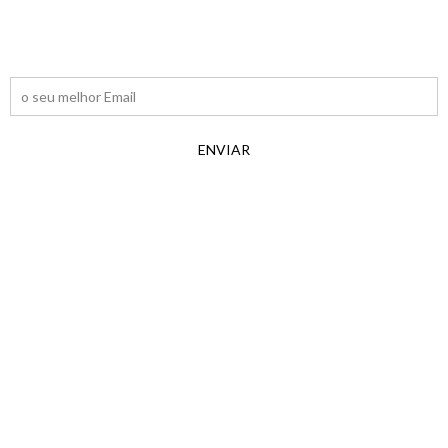
Inscreva-se na Newsletter e receba as novidades diretamente
na sua caixa de email
ENVIAR